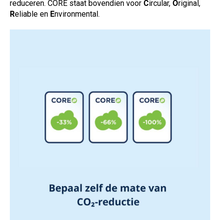
reduceren.
CORE staat bovendien voor
C
ircular,
O
riginal,
R
eliable en
E
nvironmental.