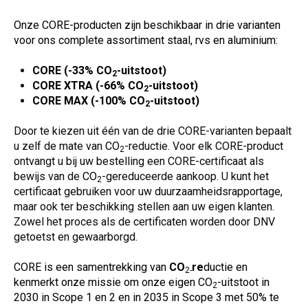
Onze CORE-producten zijn beschikbaar in drie varianten
voor ons complete assortiment staal, rvs en aluminium:
CORE (-33%
CO
-uitstoot)
2
CORE XTRA (-66%
CO
-uitstoot)
2
CORE MAX (-100%
CO
-uitstoot)
2
Door te kiezen uit één van de drie CORE-varianten bepaalt
u zelf de mate van
CO
-reductie. Voor elk CORE-product
2
ontvangt u bij uw bestelling een CORE-certificaat als
bewijs van de
CO
-gereduceerde aankoop. U kunt het
2
certificaat gebruiken voor uw duurzaamheidsrapportage,
maar ook ter beschikking stellen aan uw eigen klanten.
Zowel het proces als de certificaten worden door DNV
getoetst en gewaarborgd.
CORE is een samentrekking van
CO
re
ductie en
2-
kenmerkt onze missie om onze eigen
CO
-uitstoot in
2
2030 in Scope 1 en 2 en in 2035 in Scope 3 met 50% te